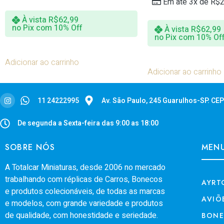
Em até 3x de
R$
2
À vista
R$
62,99
no Pix com 10% Off
À vista
R$
62,99
no Pix com 10% Of
Adicionar ao carrinho
Adicionar ao carrinho
11 24222995
Av. São Paulo, 245 Guarulhos-SP. CE
De segunda a Sexta-feira das 9:00 as 18:00
SOBRE NÓS
MEN
A Totalcar Miniaturas, desde 2006 no mercado
trabalhando com réplicas de Carros, Bonecos
AYRT
e produtos colecionáveis, de todas as marcas
AVIÕ
e modelos, com grande variedade e produtos
de qualidade, com honestidade e seriedade.
BON