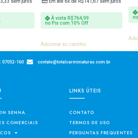
3,33
sem juros
Em até 6x de
R$
141,67
sem juros
no
À vista
R$
764,99
f
no Pix com 10% Off
Adic
Adicionar ao carrinho
P: 07052-160
contato@totalcarminiaturas.com.br
U
LINKS ÚTEIS
ON SENNA
CONTATO
ES COMERCIAIS
TERMOS DE USO
ECOS
PERGUNTAS FREQUENTES