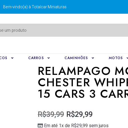
Bem-vindo(a) à Totalcar Miniaturas
COS
CARROS
CAMINHÕES
MOTOS
RELAMPAGO M
CHESTER WHIPP
15 CARS 3 CAR
R$
39,99
R$
29,99
Em até 1x de
R$
29,99
sem juros