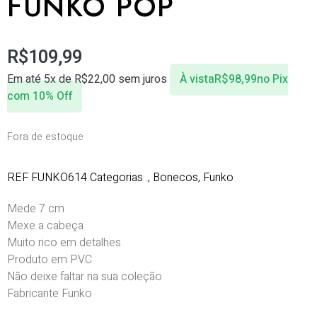
FUNKO POP
R$
109,99
Em até 5x de
R$
22,00
sem juros
À vista
R$
98,99
no Pix
com 10% Off
Fora de estoque
REF
FUNKO614
Categorias
.
,
Bonecos
,
Funko
Mede 7 cm
Mexe a cabeça
Muito rico em detalhes
Produto em PVC
Não deixe faltar na sua coleção
Fabricante Funko