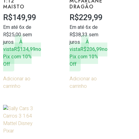
1:12
MCFARLANE
MAISTO
DRAGÃO
R$
149,99
R$
229,99
Em até 6x de
Em até 6x de
R$
25,00
sem
R$
38,33
sem
juros
À
juros
À
vista
R$
134,99
no
vista
R$
206,99
no
Pix com 10%
Pix com 10%
Off
Off
Adicionar ao
Adicionar ao
carrinho
carrinho