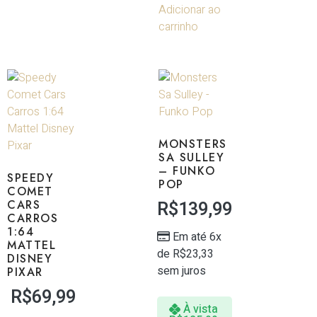
Adicionar ao
carrinho
MONSTERS
SA SULLEY
– FUNKO
SPEEDY
POP
COMET
CARS
R$
139,99
CARROS
1:64
Em até 6x
MATTEL
de
R$
23,33
DISNEY
sem juros
PIXAR
R$
69,99
À vista