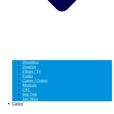
Desenhos
Dragões
Filmes / Tv
Funko
Games / Outros
Musicais
UFC
Star Trek
Star Wars
Carros