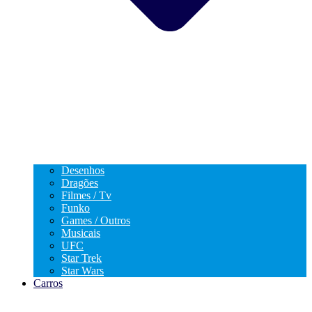
Desenhos
Dragões
Filmes / Tv
Funko
Games / Outros
Musicais
UFC
Star Trek
Star Wars
Carros