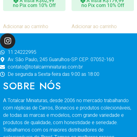
À vista
R$
62,99
À vista
R$
179,99
no Pix com 10% Off
no Pix com 10% Off
Adicionar ao carrinho
Adicionar ao carrinho
11 24222995
Av. São Paulo, 245 Guarulhos-SP. CEP: 07052-160
contato@totalcarminiaturas.com.br
De segunda a Sexta-feira das 9:00 as 18:00
SOBRE NÓS
A Totalcar Miniaturas, desde 2006 no mercado trabalhando
com réplicas de Carros, Bonecos e produtos colecionáveis,
de todas as marcas e modelos, com grande variedade e
produtos de qualidade, com honestidade e seriedade.
Trabalhamos com os maiores distribuidores de