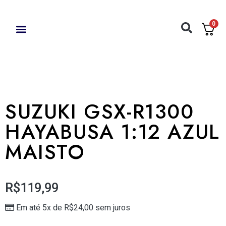
0
AYRTON SENNA
AVIÕES COMERCIAIS
ACESSÓRIOS / FERRAMENTAS
SUZUKI GSX-R1300
HAYABUSA 1:12 AZUL
MAISTO
R$
119,99
Em até 5x de
R$
24,00
sem juros