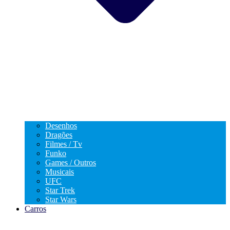
Desenhos
Dragões
Filmes / Tv
Funko
Games / Outros
Musicais
UFC
Star Trek
Star Wars
Carros