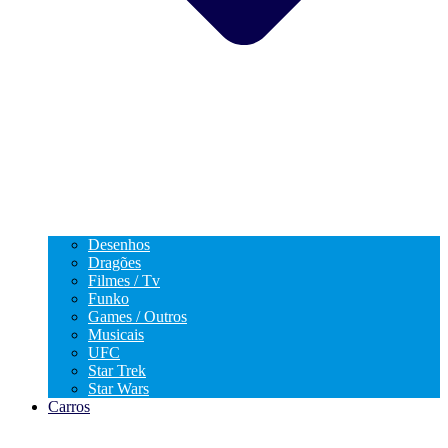
Desenhos
Dragões
Filmes / Tv
Funko
Games / Outros
Musicais
UFC
Star Trek
Star Wars
Carros