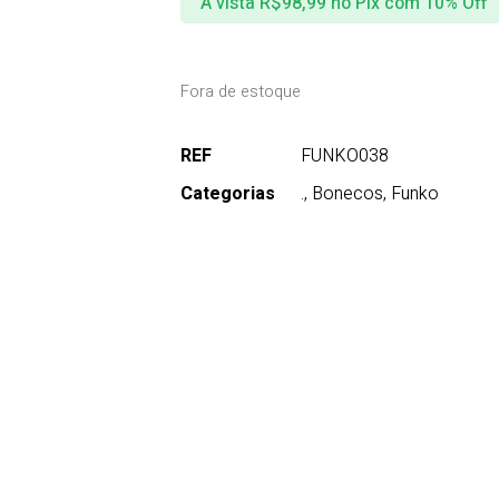
À vista
R$
98,99
no Pix com 10% Off
Fora de estoque
REF
FUNKO038
Categorias
.
,
Bonecos
,
Funko