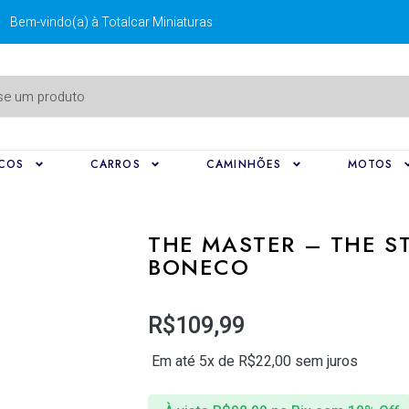
Bem-vindo(a) à Totalcar Miniaturas
COS
CARROS
CAMINHÕES
MOTOS
THE MASTER – THE S
BONECO
R$
109,99
Em até 5x de
R$
22,00
sem juros