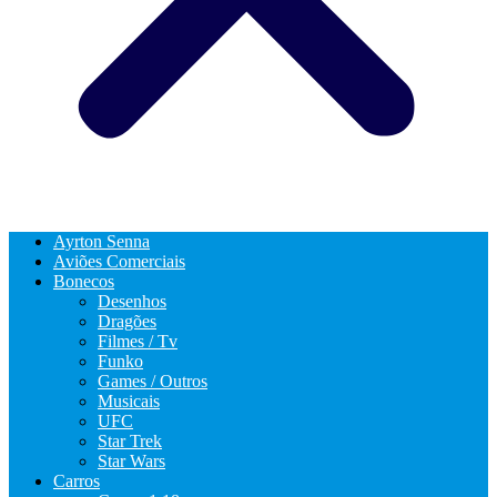
Ayrton Senna
Aviões Comerciais
Bonecos
Desenhos
Dragões
Filmes / Tv
Funko
Games / Outros
Musicais
UFC
Star Trek
Star Wars
Carros