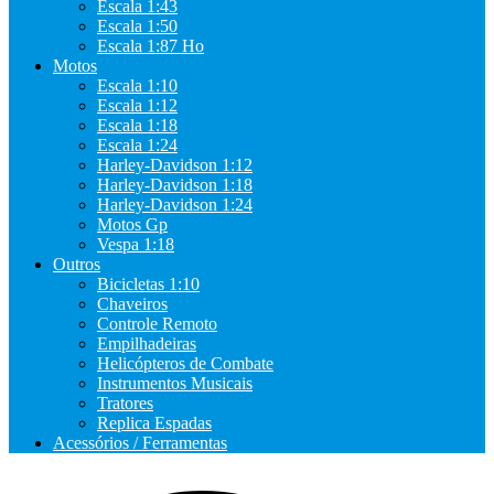
Escala 1:43
Escala 1:50
Escala 1:87 Ho
Motos
Escala 1:10
Escala 1:12
Escala 1:18
Escala 1:24
Harley-Davidson 1:12
Harley-Davidson 1:18
Harley-Davidson 1:24
Motos Gp
Vespa 1:18
Outros
Bicicletas 1:10
Chaveiros
Controle Remoto
Empilhadeiras
Helicópteros de Combate
Instrumentos Musicais
Tratores
Replica Espadas
Acessórios / Ferramentas