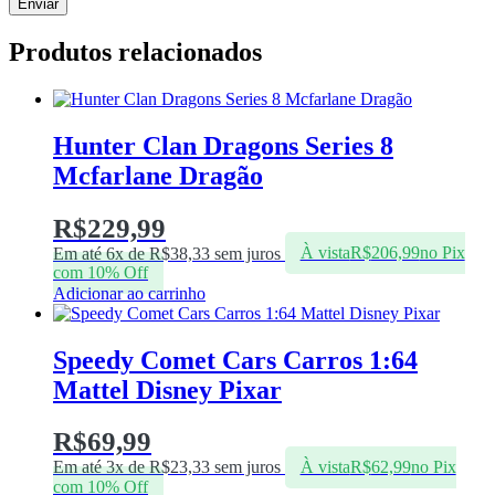
Produtos relacionados
Hunter Clan Dragons Series 8
Mcfarlane Dragão
R$
229,99
Em até 6x de
R$
38,33
sem juros
À vista
R$
206,99
no Pix
com 10% Off
Adicionar ao carrinho
Speedy Comet Cars Carros 1:64
Mattel Disney Pixar
R$
69,99
Em até 3x de
R$
23,33
sem juros
À vista
R$
62,99
no Pix
com 10% Off