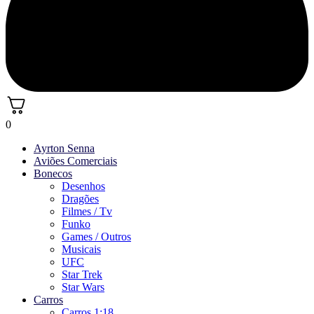
0
Ayrton Senna
Aviões Comerciais
Bonecos
Desenhos
Dragões
Filmes / Tv
Funko
Games / Outros
Musicais
UFC
Star Trek
Star Wars
Carros
Carros 1:18