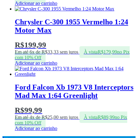
Adicionar ao carrinho
Chrysler C-300 1955 Vermelho 1:24
Motor Max
R$
199,99
Em até 6x de
R$
33,33
sem juros
À vista
R$
179,99
no Pix
com 10% Off
Adicionar ao carrinho
Ford Falcon Xb 1973 V8 Interceptors
Mad Max 1:64 Greenlight
R$
99,99
Em até 4x de
R$
25,00
sem juros
À vista
R$
89,99
no Pix
com 10% Off
Adicionar ao carrinho