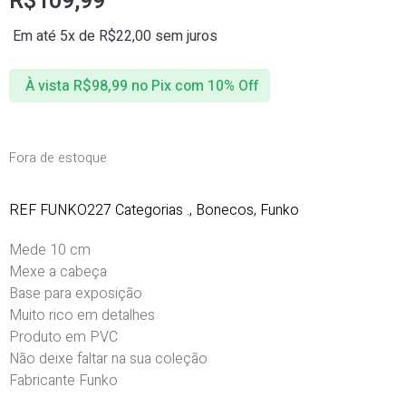
R$
109,99
Em até 5x de
R$
22,00
sem juros
À vista
R$
98,99
no Pix com 10% Off
Fora de estoque
REF
FUNKO227
Categorias
.
,
Bonecos
,
Funko
Mede 10 cm
Mexe a cabeça
Base para exposição
Muito rico em detalhes
Produto em PVC
Não deixe faltar na sua coleção
Fabricante Funko