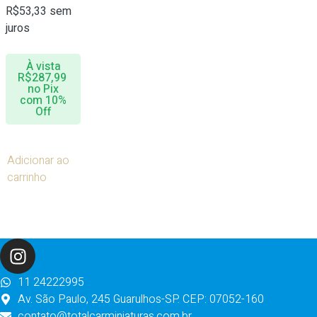
R$
53,33
sem
juros
À vista
R$
287,99
no Pix
com 10%
Off
Adicionar ao
carrinho
11 24222995
Av. São Paulo, 245 Guarulhos-SP. CEP: 07052-160
contato@totalcarminiaturas.com.br