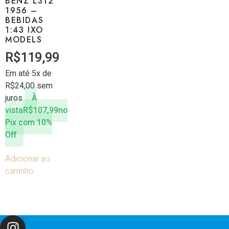
BENZ L312
1956 –
BEBIDAS
1:43 IXO
MODELS
R$
119,99
Em até 5x de
R$
24,00
sem
juros
À
vista
R$
107,99
no
Pix com 10%
Off
Adicionar ao
carrinho