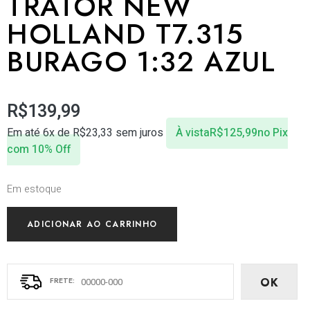
TRATOR NEW
HOLLAND T7.315
BURAGO 1:32 AZUL
R$
139,99
Em até 6x de
R$
23,33
sem juros
À vista
R$
125,99
no Pix
com 10% Off
Em estoque
ADICIONAR AO CARRINHO
OK