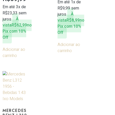
Em até 1x de
Em até 3x de
R$
9,99
sem
R$
23,33
sem
juros
À
juros
À
vista
R$
8,99
no
vista
R$
62,99
no
Pix com 10%
Pix com 10%
Off
Off
Adicionar ao
Adicionar ao
carrinho
carrinho
MERCEDES