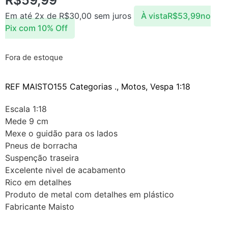
R$
59,99
Em até 2x de
R$
30,00
sem juros
À vista
R$
53,99
no
Pix com 10% Off
Fora de estoque
REF
MAISTO155
Categorias
.
,
Motos
,
Vespa 1:18
Escala 1:18
Mede 9 cm
Mexe o guidão para os lados
Pneus de borracha
Suspenção traseira
Excelente nivel de acabamento
Rico em detalhes
Produto de metal com detalhes em plástico
Fabricante Maisto