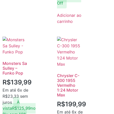
Off
Adicionar ao
carrinho
Monsters Sa
Sulley –
Funko Pop
Chrysler C-
300 1955
R$
139,99
Vermelho
Em até 6x de
1:24 Motor
Max
R$
23,33
sem
juros
À
R$
199,99
vista
R$
125,99
no
Em até 6x de