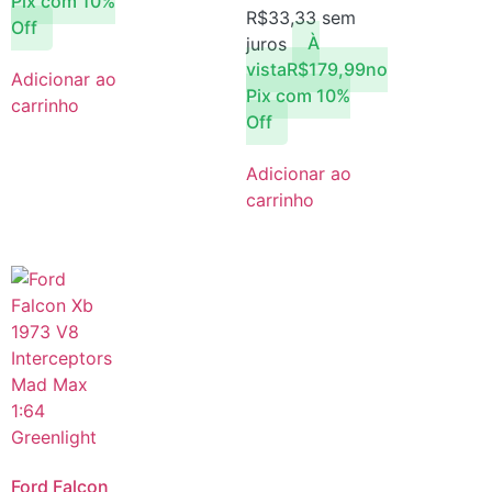
Pix com 10%
R$
33,33
sem
Off
juros
À
vista
R$
179,99
no
Adicionar ao
Pix com 10%
carrinho
Off
Adicionar ao
carrinho
Ford Falcon