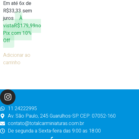
Em até 6x de
R$
33,33
sem
juros
À
vista
R$
179,99
no
Pix com 10%
Off
Adicionar ao
carrinho
11 24222995
Av. São Paulo, 245 Guarulhos-SP. CEP: 07052-160
contato@totalcarminiaturas.com.br
De segunda a Sexta-feira das 9:00 as 18:00