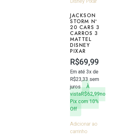
JACKSON
STORM Nº
20 CARS 3
CARROS 3
MATTEL
DISNEY
PIXAR
R$
69,99
Em até 3x de
R$
23,33
sem
juros
À
vista
R$
62,99
no
Pix com 10%
Off
Adicionar ao
carrinho