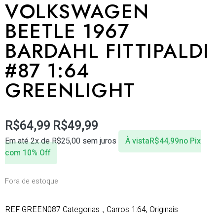
VOLKSWAGEN
BEETLE 1967
BARDAHL FITTIPALDI
#87 1:64
GREENLIGHT
R$
64,99
R$
49,99
Em até 2x de
R$
25,00
sem juros
À vista
R$
44,99
no Pix
com 10% Off
Fora de estoque
REF
GREEN087
Categorias
.
,
Carros 1:64
,
Originais