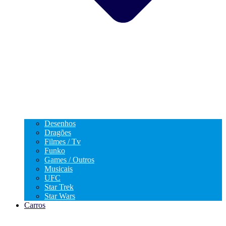
Desenhos
Dragões
Filmes / Tv
Funko
Games / Outros
Musicais
UFC
Star Trek
Star Wars
Carros