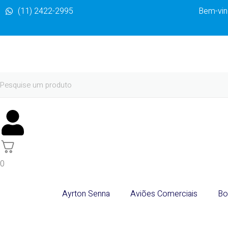
(11) 2422-2995
Bem-vind
0
Ayrton Senna
Aviões Comerciais
Bo