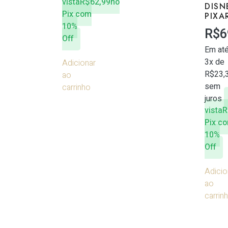
vista
R$
62,99
no
DISN
Pix com
PIXA
10%
R$
6
Off
Em at
3x de
Adicionar
R$
23,
ao
sem
carrinho
juros
vista
R
Pix c
10%
Off
Adicio
ao
carrin