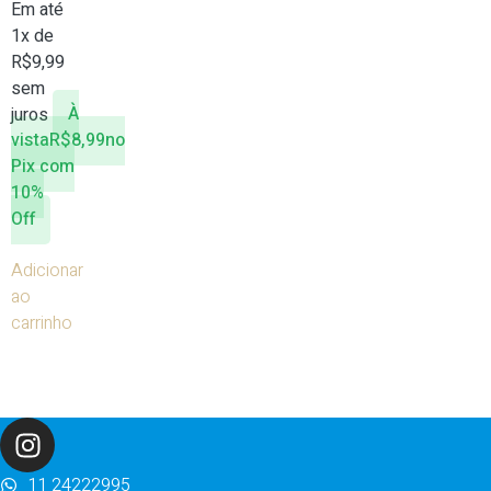
Em até
1x de
R$
9,99
sem
juros
À
vista
R$
8,99
no
Pix com
10%
Off
Adicionar
ao
carrinho
11 24222995