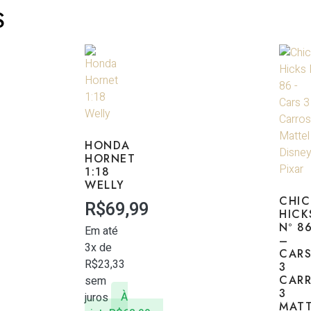
S
HONDA
HORNET
1:18
WELLY
CHIC
R$
69,99
HICK
Nº 8
Em até
–
3x de
CAR
R$
23,33
3
CAR
sem
3
juros
À
MAT