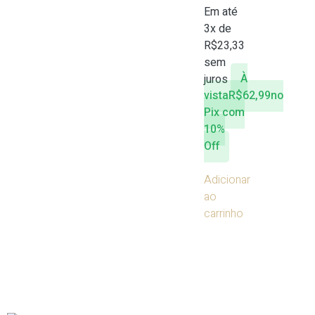
Em até
3x de
R$
23,33
sem
juros
À
vista
R$
62,99
no
Pix com
10%
Off
Adicionar
ao
carrinho