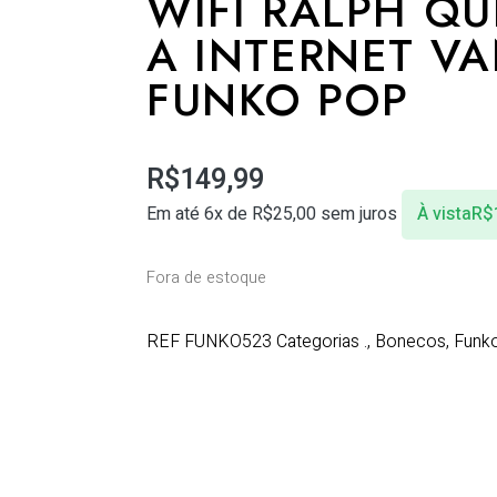
WIFI RALPH Q
A INTERNET V
FUNKO POP
R$
149,99
Em até 6x de
R$
25,00
sem juros
À vista
R$
Fora de estoque
REF
FUNKO523
Categorias
.
,
Bonecos
,
Funk