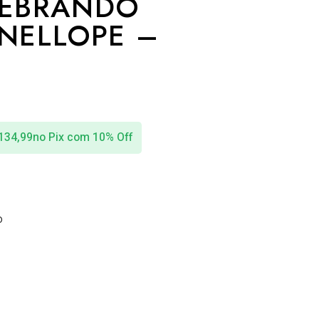
UEBRANDO
ANELLOPE –
134,99
no Pix com 10% Off
o