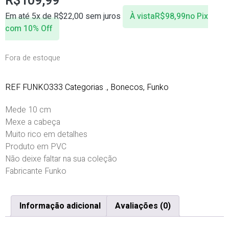
R$
109,99
Em até 5x de
R$
22,00
sem juros
À vista
R$
98,99
no Pix
com 10% Off
Fora de estoque
REF
FUNKO333
Categorias
.
,
Bonecos
,
Funko
Mede 10 cm
Mexe a cabeça
Muito rico em detalhes
Produto em PVC
Não deixe faltar na sua coleção
Fabricante Funko
Informação adicional
Avaliações (0)