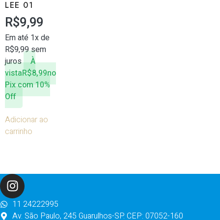
LEE 01
R$
9,99
Em até 1x de
R$
9,99
sem
juros
À
vista
R$
8,99
no
Pix com 10%
Off
Adicionar ao
carrinho
11 24222995
Av. São Paulo, 245 Guarulhos-SP. CEP: 07052-160